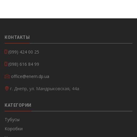
КОНТАКТЫ
(099) 424 00 25
(098) 616 84 99
office@enem.dp.ua
г. Днепр, ул. Мандрыковская, 44а
КАТЕГОРИИ
Тубусы
Коробки