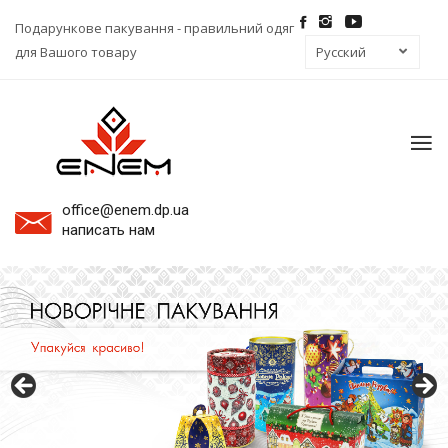
Подарункове пакування - правильний одяг
для Вашого товару
To
na
office@enem.dp.ua
написать нам
Пластикові тубуси