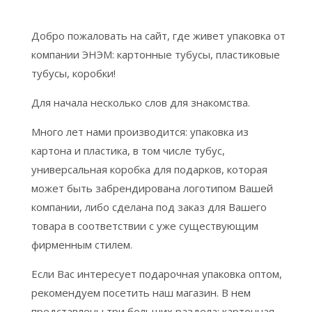
Добро пожаловать на сайт, где живет упаковка от
компании ЭНЭМ: картонные тубусы, пластиковые
тубусы, коробки!
Для начала несколько слов для знакомства.
Когда клиенту нужно купить коробку – мы учитываем,
В ряд производителей упаковки Украины компания
Скажем откровенно: мы – люди очень творческие.
Для нас важна хорошая репутация. Как наша, так и
Много лет нами производится: упаковка из
как технологически будет происходить
ЭНЭМ влилась в далеком 1996 году. Поэтому мы скромно
Поэтому к своей работе любим подходить так, чтобы
наших клиентов. Это непреложное правило, которое
картона и пластика, в том числе тубус,
производственный процесс. Таким образом, мы можем
умолчим о количестве реализованных проектов,
результат вдохновлял не только нас самих и нашего
работает в долгосрочных деловых взаимоотношениях.
универсальная коробка для подарков, которая
максимально качественно сделать разные виды
освоенных технологий и воплощенных идей, порой
клиента, но и его клиентов. Ведь для чего еще это все,
Каждый заказ мы выполняем с полной
может быть забрендирована логотипом Вашей
упаковки комплексно – от идеи до готового тиража.
таких, которых не делал еще никто.
если не получать от своей работы удовольствия?
ответственностью.
компании, либо сделана под заказ для Вашего
товара в соответствии с уже существующим
фирменным стилем.
Если Вас интересует подарочная упаковка оптом,
рекомендуем посетить наш магазин. В нем
представлены три больших раздела: картонная