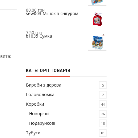
60.00
грн
sew003 Мішок з снігуром
а
7.50
грн
b1035 Сумка
вята:
КАТЕГОРІЇ ТОВАРІВ
Вироби з дерева
5
Головоломка
2
Коробки
44
Новорічні
26
Подарункові
18
Тубуси
81