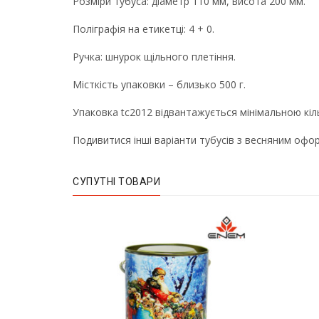
Розміри тубуса: діаметр 110 мм, висота 200 мм.
Поліграфія на етикетці: 4 + 0.
Ручка: шнурок щільного плетіння.
Місткість упаковки – близько 500 г.
Упаковка tc2012 відвантажується мінімальною кіль
Подивитися інші варіанти тубусів з весняним оф
СУПУТНІ ТОВАРИ