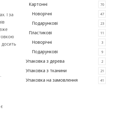
Картонні
70
Новорічні
х. І за
47
зів
Подарункові
23
 вже
Пластикові
11
отовкою
Новорічні
3
, досить
Подарункові
9
Упаковка з дерева
2
Упаковка з тканини
21
.
Упаковка на замовлення
41
 є