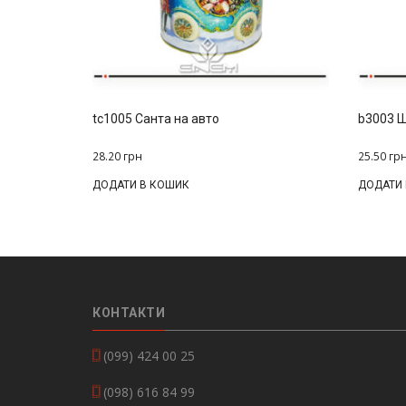
tc1005 Санта на авто
b3003 Ш
28.20
грн
25.50
гр
ДОДАТИ В КОШИК
ДОДАТИ
КОНТАКТИ
(099) 424 00 25
(098) 616 84 99