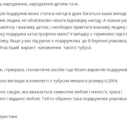
ень народження, народження дитини та ін.
ля подарунків може стати в нагоді в дуже багатьох інших випадка
 людині, не обов’язково чекати відповідну нагоду. А скільки ра
пам’ятну / важливу датою, і необхідно привітати важливу людину
товку подарунка катастрофічно мало? У випадку з термінової підг
овку. Якщо у вас під рукою є подарункова до 8 березня упаковка
айчастіший варіант наповнення такого тубуса.
и, і прикраси, і косметичні засоби і ще безліч варіантів подарунків
но виглядає в комплекті з тубусом меншого розміру tc2004.
ї сакури, яка вважається символом любові і ніжності, краси і
ної і відданої любові. Тобто образно така подарункова упаковка
еристики.