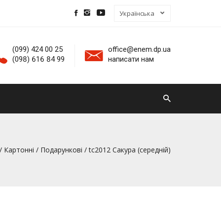
(099) 424 00 25
office@enem.dp.ua
(098) 616 84 99
написати нам
/
Картонні
/
Подарункові
/ tc2012 Сакура (середній)