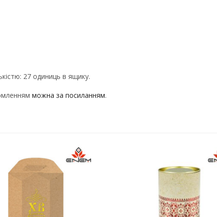
кістю: 27 одиниць в ящику.
ормленням
можна за посиланням
.