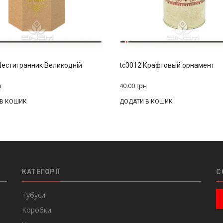
естигранник Великодній
tc3012 Крафтовый орнамент
н
40.00
грн
 В КОШИК
ДОДАТИ В КОШИК
КАТЕГОРІЇ
С
Тубуси
Коробки