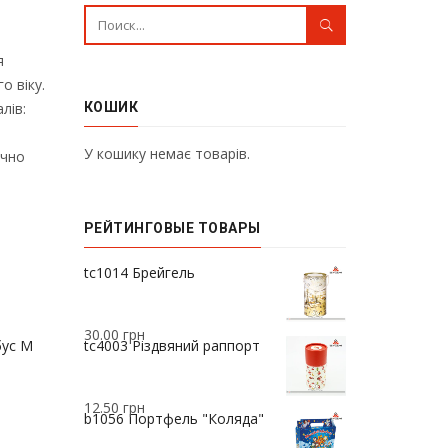
я
о віку.
лів:
КОШИК
У кошику немає товарів.
ично
РЕЙТИНГОВЫЕ ТОВАРЫ
37.00
грн
tc1014 Брейгель
30.00
грн
бус M
tc4003 Різдвяний раппорт
12.50
грн
b1056 Портфель "Коляда"