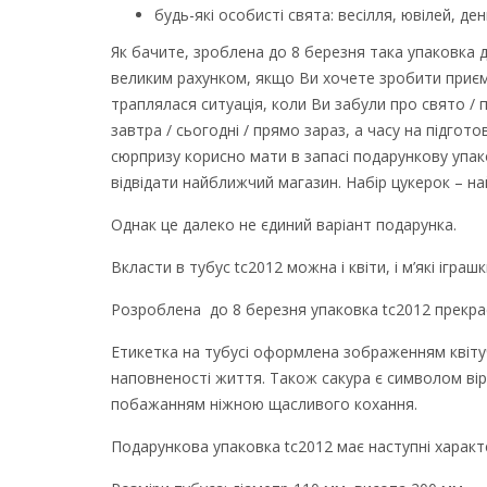
будь-які особисті свята: весілля, ювілей, д
Як бачите, зроблена до 8 березня така упаковка д
великим рахунком, якщо Ви хочете зробити приємне
траплялася ситуація, коли Ви забули про свято / 
завтра / сьогодні / прямо зараз, а часу на підго
сюрпризу корисно мати в запасі подарункову упак
відвідати найближчий магазин. Набір цукерок – н
Однак це далеко не єдиний варіант подарунка.
Вкласти в тубус tc2012 можна і квіти, і м’які іграшк
Розроблена до 8 березня упаковка tc2012 прекрас
Етикетка на тубусі оформлена зображенням квітучо
наповненості життя. Також сакура є символом вір
побажанням ніжною щасливого кохання.
Подарункова упаковка tc2012 має наступні характ