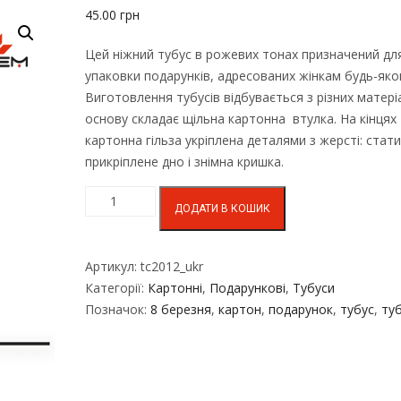
45.00
грн
Цей ніжний тубус в рожевих тонах призначений дл
упаковки подарунків, адресованих жінкам будь-яког
Виготовлення тубусів відбувається з різних матеріа
основу складає щільна картонна втулка. На кінцях
картонна гільза укріплена деталями з жерсті: стат
прикріплене дно і знімна кришка.
ДОДАТИ В КОШИК
Артикул:
tc2012_ukr
Категорії:
Картонні
,
Подарункові
,
Тубуси
Позначок:
8 березня
,
картон
,
подарунок
,
тубус
,
ту