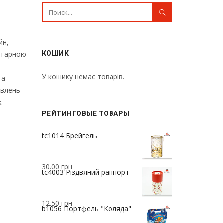
йн,
з гарною
КОШИК
У кошику немає товарів.
та
овлень
.
РЕЙТИНГОВЫЕ ТОВАРЫ
37.00
грн
tc1014 Брейгель
30.00
грн
tc4003 Різдвяний раппорт
12.50
грн
b1056 Портфель "Коляда"