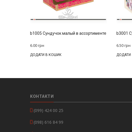
b1005 Сундучок малый в ассортименте
b3001 С
6.00
грн
6.50
грн
ДОДАТИ В КОШИК
ДОДАТИ
КОНТАКТИ
(099) 424 00 25
(098) 616 84 99