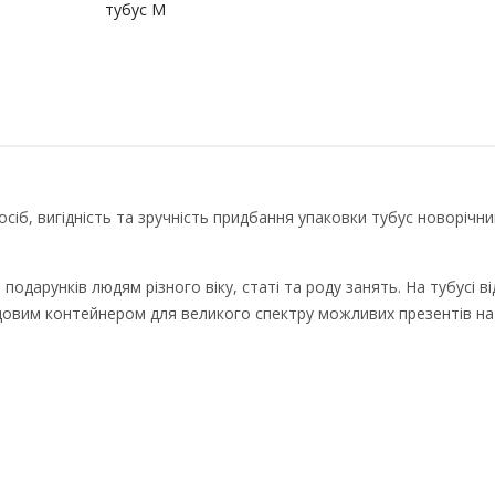
тубус M
осіб, вигідність та зручність придбання упаковки тубус новорічни
 подарунків людям різного віку, статі та роду занять. На тубусі ві
удовим контейнером для великого спектру можливих презентів на