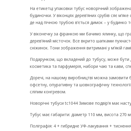
На етикетці упаковки тубус новорічний зображена
будиночки. У віконцях дерев’яних срубів сяє м’яке
де над пічною трубою в’ється димок – у будинко 
У віконечку за фіранкою ми бачимо ялинку, що гра
дерев’яний місточок. Все вкрито шапками пухнасто
сніжинок. Тони зображення витримані у м’якій гамі 
Подарунком, що вкладений до тубусу, може бути д
косметика та парфумерія, набори чаю та кави, спе
Доречі, на нашому виробництві можна замовити б
офсетну, опуративну та шовкографічну технології
сліпим конгревом.
Новорічні тубуси tc1044 Зимове подвір’я має насту
Тубус має габарити: діаметр 110 мм, висота 270 
Поліграфія: 4 + гибридне УФ-лакування + тиснен