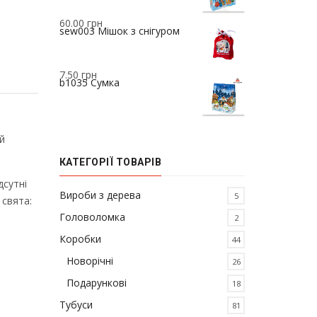
60.00
грн
sew003 Мішок з снігуром
7.50
грн
b1035 Сумка
й
КАТЕГОРІЇ ТОВАРІВ
дсутні
Вироби з дерева
5
 свята:
Головоломка
2
Коробки
44
Новорічні
26
Подарункові
18
Тубуси
81