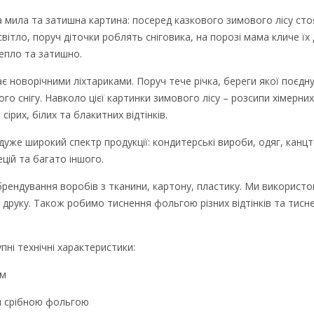
 мила та затишна картина: посеред казкового зимового лісу сто
 світло, поруч діточки роблять сніговика, на порозі мама кличе їх
тепло та затишно.
є новорічними ліхтариками. Поруч тече річка, береги якої поєдн
го снігу. Навколо цієї картинки зимового лісу – розсипи хімерних
сірих, білих та блакитних відтінків.
уже широкий спектр продукції: кондитерські вироби, одяг, канц
цій та багато іншого.
рендування воробів з тканини, картону, пластику. Ми використ
 друку. Також робимо тиснення фольгою різних відтінків та тисн
пні технічні характеристики:
мм
ня срібною фольгою