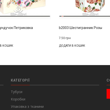
ундучок Петриковка
b2003 Шестигранник Розы
7.50
грн
 В КОШИК
ДОДАТИ В КОШИК
КАТЕГОРІЇ
С
Тубуси
Коробки
Упаковка з тканини