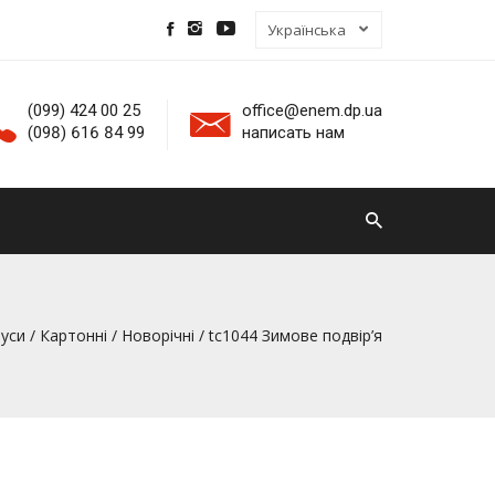
(099) 424 00 25
office@enem.dp.ua
(098) 616 84 99
написать нам
уси
/
Картонні
/
Новорічні
/ tc1044 Зимове подвір’я