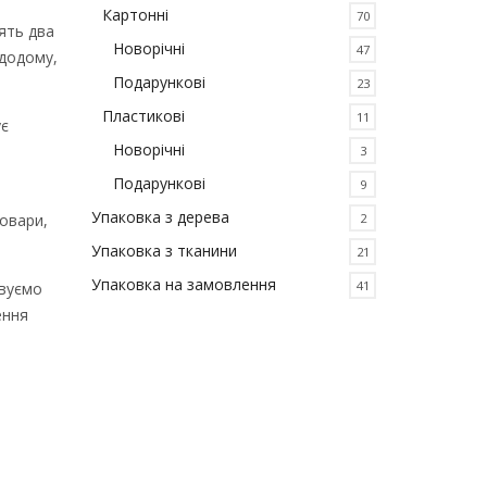
Картонні
70
ять два
Новорічні
47
 додому,
Подарункові
23
Пластикові
11
ує
Новорічні
3
Подарункові
9
Упаковка з дерева
2
товари,
Упаковка з тканини
21
Упаковка на замовлення
41
овуємо
ення