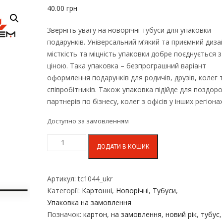
40.00
грн
Зверніть увагу на новорічні тубуси для упаковки
подарунків. Універсальний м’який та приємний диза
місткість та міцність упаковки добре поєднується 
ціною. Така упаковка – безпрограшний варіант
оформлення подарунків для родичів, друзів, колег 
співробітників. Також упаковка підійде для поздор
партнерів по бізнесу, колег з офісів у інших регіонах
Доступно за замовленням
ДОДАТИ В КОШИК
Артикул:
tc1044_ukr
Категорії:
Картонні
,
Новорічні
,
Тубуси
,
Упаковка на замовлення
Позначок:
картон
,
на замовлення
,
новий рік
,
тубус
,