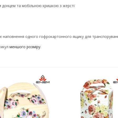
им донцем та мобільною кришкою з жерсті
дає наповнення одного гофрокартонного ящику для транспоруванн
тикул
меншого розміру
.