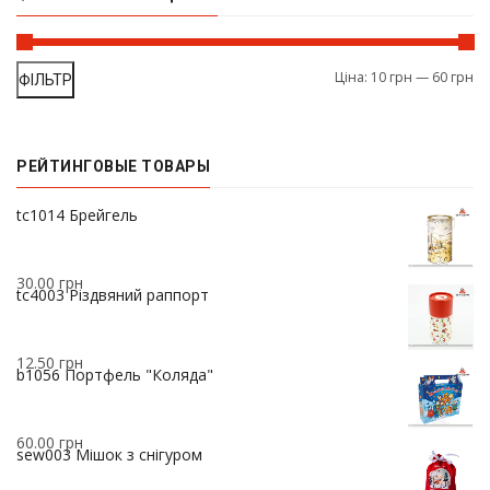
Ціна:
10 грн
—
60 грн
ФІЛЬТР
РЕЙТИНГОВЫЕ ТОВАРЫ
37.00
грн
tc1014 Брейгель
30.00
грн
tc4003 Різдвяний раппорт
12.50
грн
b1056 Портфель "Коляда"
60.00
грн
sew003 Мішок з снігуром