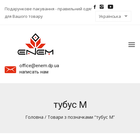
Подарункове пакування - правильний одяг
для Вашого товару
To
na
office@enem.dp.ua
написать нам
тубус M
Головна
/ Товари з позначками “тубус M”