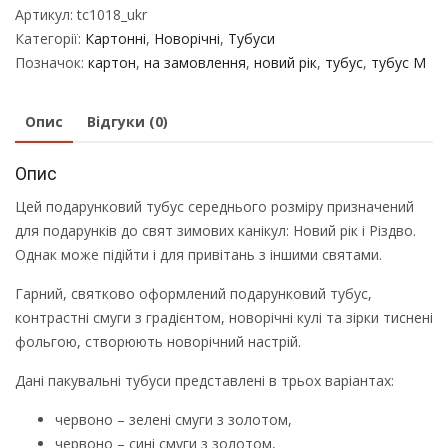
Артикул:
tc1018_ukr
Категорії:
Картонні
,
Новорічні
,
Тубуси
Позначок:
картон
,
на замовлення
,
новий рік
,
тубус
,
тубус M
Опис
Відгуки (0)
Опис
Цей подарунковий тубус середнього розміру призначений
для подарунків до свят зимових канікул: Новий рік і Різдво.
Однак може підійти і для привітань з іншими святами.
Гарний, святково оформлений подарунковий тубус,
контрастні смуги з градієнтом, новорічні кулі та зірки тиснені
фольгою, створюють новорічний настрій.
Дані пакувальні тубуси представлені в трьох варіантах:
червоно – зелені смуги з золотом,
червоно – сині смуги з золотом,