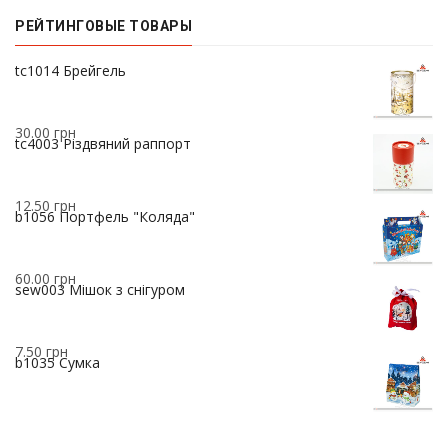
РЕЙТИНГОВЫЕ ТОВАРЫ
37.00
грн
tc1014 Брейгель
30.00
грн
tc4003 Різдвяний раппорт
12.50
грн
b1056 Портфель "Коляда"
60.00
грн
sew003 Мішок з снігуром
7.50
грн
b1035 Сумка