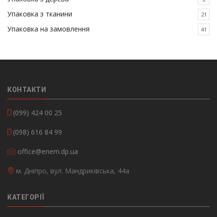
Упаковка з тканини
21
Упаковка на замовлення
41
КОНТАКТИ
(099) 424 00 25
(098) 616 84 99
office@enem.dp.ua
м. Дніпро, вул. Мандриківська, 44а
КАТЕГОРІЇ