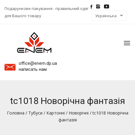
Подарункове пакування - правильний одяг
для Вашого товару
To
na
office@enem.dp.ua
написать нам
tc1018 Новорічна фантазія
Головна
/
Тубуси
/
Картонні
/
Новорічні
/ tc1018 Новорічна
фантазія