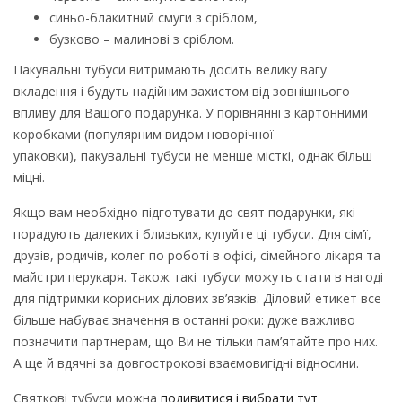
синьо-блакитний смуги з сріблом,
бузково – малинові з сріблом.
Пакувальні тубуси витримають досить велику вагу
вкладення і будуть надійним захистом від зовнішнього
впливу для Вашого подарунка. У порівнянні з картонними
коробками (популярним видом новорічної
упаковки), пакувальні тубуси не менше місткі, однак більш
міцні.
Якщо вам необхідно підготувати до свят подарунки, які
порадують далеких і близьких, купуйте ці тубуси. Для сім’ї,
друзів, родичів, колег по роботі в офісі, сімейного лікаря та
майстри перукаря. Також такі тубуси можуть стати в нагоді
для підтримки корисних ділових зв’язків. Діловий етикет все
більше набуває значення в останні роки: дуже важливо
позначити партнерам, що Ви не тільки пам’ятайте про них.
А ще й вдячні за довгострокові взаємовигідні відносини.
Святкові тубуси можна
подивитися і вибрати тут