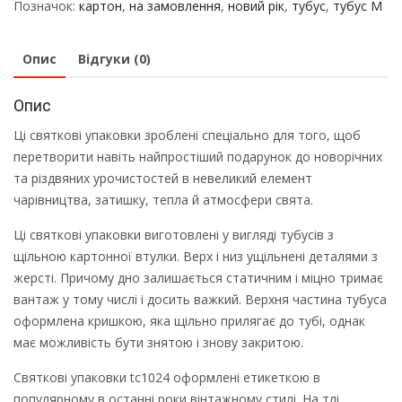
Позначок:
картон
,
на замовлення
,
новий рік
,
тубус
,
тубус M
Опис
Відгуки (0)
Опис
Ці святкові упаковки зроблені спеціально для того, щоб
перетворити навіть найпростіший подарунок до новорічних
та різдвяних урочистостей в невеликий елемент
чарівництва, затишку, тепла й атмосфери свята.
Ці святкові упаковки виготовлені у вигляді тубусів з
щільною картонної втулки. Верх і низ ущільнені деталями з
жерсті. Причому дно залишається статичним і міцно тримає
вантаж у тому числі і досить важкий. Верхня частина тубуса
оформлена кришкою, яка щільно прилягає до тубі, однак
має можливість бути знятою і знову закритою.
Святкові упаковки tc1024 оформлені етикеткою в
популярному в останні роки вінтажному стилі. На тлі