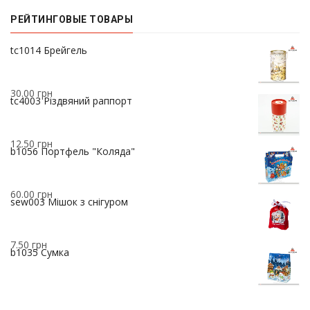
РЕЙТИНГОВЫЕ ТОВАРЫ
37.00
грн
tc1014 Брейгель
30.00
грн
tc4003 Різдвяний раппорт
12.50
грн
b1056 Портфель "Коляда"
60.00
грн
sew003 Мішок з снігуром
7.50
грн
b1035 Сумка