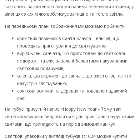
казкового засніженого лісу ми бачимо невелички хатинки, у
віконцях яких м’яко виблискує затишне та тепле світло.
На передньому плані зображення ми можемо побачити:
крихітних помічників Санта Клауса – ельфів, що
проводять приготування до святкування;
вирізбьлені санчата, що приготовані до святкової
подорожі, та вже завалені барвитими пакуваннями
святкових подарунків;
оленів, що впряжені до санчат, що вже готові летіти
назустріч святкуванню;
святкові вогники на деревах та повільно падаючий
сніг.
На тубусі присутній напис «Happy New Year!» Тому такі
святкові упаковки знадобляться для привітань з будь-якими
святами, що припадають на період зимових канікул.
Святкові упаковки у вигляді тубусів tc1024 можна купити