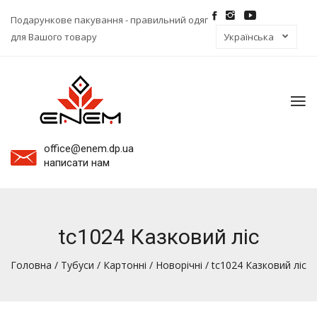
Подарункове пакування - правильний одяг
для Вашого товару
To
na
office@enem.dp.ua
написати нам
tc1024 Казковий ліс
Головна
/
Тубуси
/
Картонні
/
Новорічні
/ tc1024 Казковий ліс