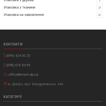
2
Упаковка з тканини
21
Упаковка на замовлення
41
КОНТАКТИ
(099) 424 00 25
(098) 616 84 99
office@enem.dp.ua
м. Дніпро, вул. Мандриківська, 44а
КАТЕГОРІЇ