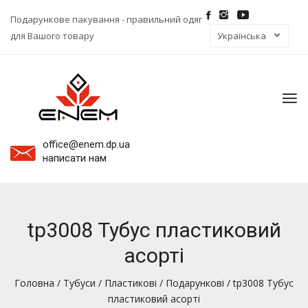
Подарункове пакування - правильний одяг
для Вашого товару
To
na
office@enem.dp.ua
написати нам
tp3008 Тубус пластиковий
асорті
Головна
/
Тубуси
/
Пластикові
/
Подарункові
/ tp3008 Тубус
пластиковий асорті