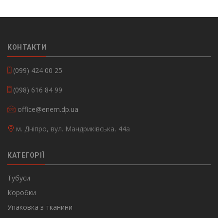
КОНТАКТИ
(099) 424 00 25
(098) 616 84 99
office@enem.dp.ua
м. Дніпро, вул. Мандриківська, 44а
КАТЕГОРІЇ
Тубуси
Коробки
Упаковка з тканини