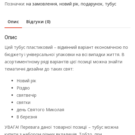
Позначки:
на замовлення
,
новий рік
,
подарунок
,
тубус
Опис
Відгуки (0)
Опис
Цей тубус пластиковий – відмінний варіант економічною по
бюджету і універсальної упаковки на всі випадки життя. В
асортиментному ряді варіантів цієї позиції можна знайти
тематичні дизайни до таких свят:
Новий рік
Різдво
святвечір
святки
день Святого Миколая
8 березня
УВАГА! Перевага даної товарної позиції – тубус можна
купити з набором різних вкладишів. Тобто, при