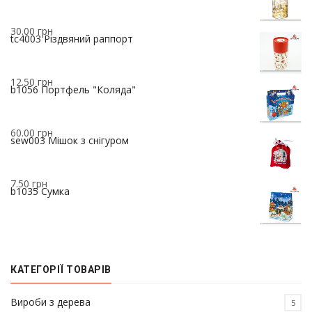
30.00
грн
tc4003 Різдвяний раппорт
12.50
грн
b1056 Портфель "Коляда"
60.00
грн
sew003 Мішок з снігуром
7.50
грн
b1035 Сумка
КАТЕГОРІЇ ТОВАРІВ
Вироби з дерева
5