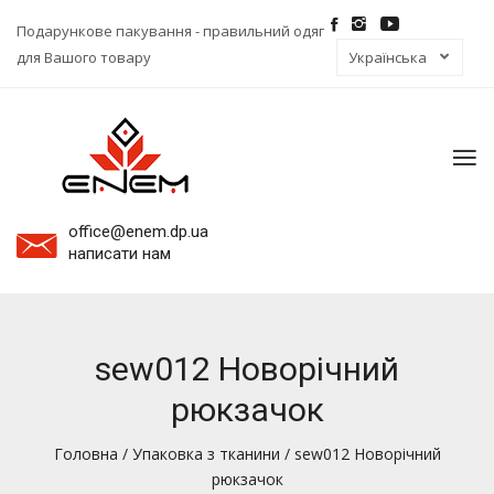
Подарункове пакування - правильний одяг
для Вашого товару
To
na
office@enem.dp.ua
написати нам
sew012 Новорічний
рюкзачок
Головна
/
Упаковка з тканини
/ sew012 Новорічний
рюкзачок