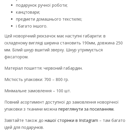
подарунок ручної роботи;
канцтовари;
предмети домашнього текстилю;
і багато іншого.
Цей новорічний рюкзачок має наступні габарити: в
складеному вигляді ширина становить 190мм, довжина 250
мм. Білий шнур вшитий зверху. Шнур утримується
фіксатором.
Матеріал пошиття: червоний габардин.
Місткість упаковки: 700 – 800 гр.
Мінімальне замовлення – 100 шт.
Повний асортимент доступної до замовлення новорічної
упаковки з тканини можна
переглянути за посиланням.
Завітайте також до
нашої сторінки в Instagram
– там багато
ідей для подарунків.