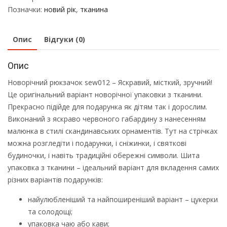
Позначки:
новий рік
,
тканина
Опис
Відгуки (0)
Опис
Новорічний рюкзачок sew012 – Яскравий, місткий, зручний!
Це оригінальний варіант новорічної упаковки з тканини.
Прекрасно підійде для подарунка як дітям так і дорослим.
Виконаний з яскраво червоного габардину з нанесенням
малюнка в стилі скандинавських орнаментів. Тут на стрічках
можна розгледіти і подарунки, і сніжинки, і святкові
будиночки, і навіть традиційні обережні символи. Шита
упаковка з тканини – ідеальний варіант для вкладення самих
різних варіантів подарунків:
найулюбленіший та найпоширеніший варіант – цукерки
та солодощі;
упаковка чаю або кави;