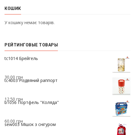
КОШИК
У кошику немає товарів.
РЕЙТИНГОВЫЕ ТОВАРЫ
37.00
грн
tc1014 Брейгель
30.00
грн
tc4003 Різдвяний раппорт
12.50
грн
b1056 Портфель "Коляда"
60.00
грн
sew003 Мішок з снігуром