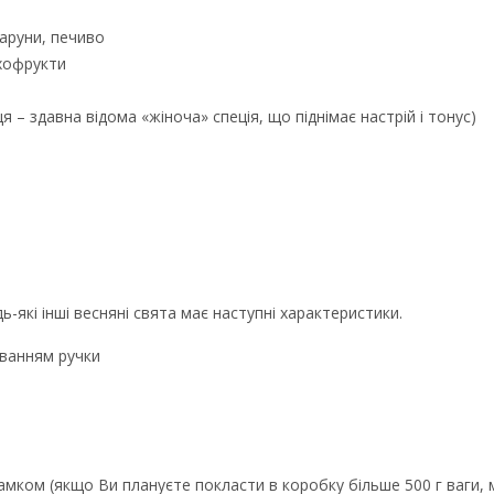
каруни, печиво
ухофрукти
иця – здавна відома «жіноча» спеція, що піднімає настрій і тонус)
ь-які інші весняні свята має наступні характеристики.
хуванням ручки
замком (якщо Ви плануєте покласти в коробку більше 500 г ваги, 