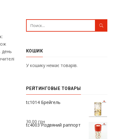
к:
кож
, день
КОШИК
вчителі
У кошику немає товарів.
РЕЙТИНГОВЫЕ ТОВАРЫ
37.00
грн
tc1014 Брейгель
30.00
грн
tc4003 Різдвяний раппорт