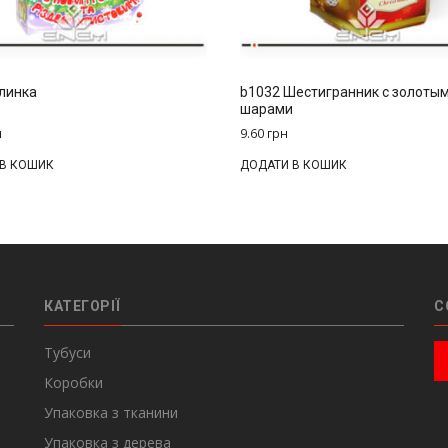
линка
b1032 Шестигранник с золоты
шарами
н
9.60
грн
 В КОШИК
ДОДАТИ В КОШИК
КАТЕГОРІЇ
С
Тубуси
Коробки
Упаковка з тканини
Упаковка з дерева