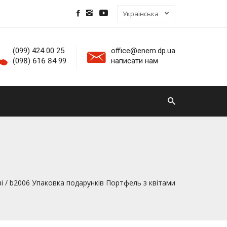
(099) 424 00 25
office@enem.dp.ua
(098) 616 84 99
написати нам
і
/ b2006 Упаковка подарунків Портфель з квітами