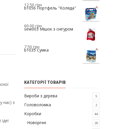
12.50
грн
b1056 Портфель "Коляда"
60.00
грн
sew003 Мішок з снігуром
7.50
грн
b1035 Сумка
КАТЕГОРІЇ ТОВАРІВ
асної
Вироби з дерева
5
у нас) з
Головоломка
2
Коробки
44
 ідеї
Новорічні
26