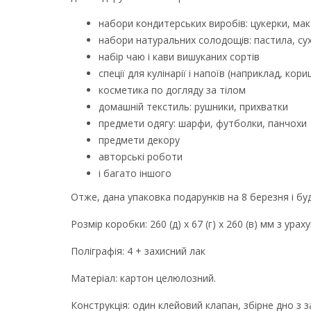
набори кондитерських виробів: цукерки, ма
набори натуральних солодощів: пастила, с
набір чаю і кави вишуканих сортів
спеції для кулінарії і напоїв (наприклад, кор
косметика по догляду за тілом
домашній текстиль: рушники, прихватки
предмети одягу: шарфи, футболки, панчохи
предмети декору
авторські роботи
і багато іншого
Отже, дана упаковка подарунків на 8 березня і буд
Розмір коробки: 260 (д) х 67 (г) х 260 (в) мм з ура
Поліграфія: 4 + захисний лак
Матеріал: картон целюлозний.
Конструкція: один клейовий клапан, збірне дно з 