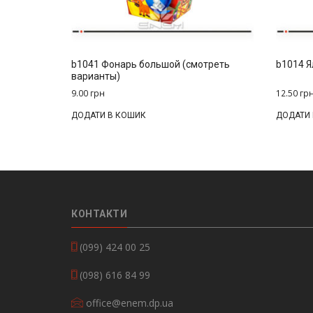
b1041 Фонарь большой (смотреть
b1014 Я
варианты)
9.00
грн
12.50
гр
ДОДАТИ В КОШИК
ДОДАТИ
КОНТАКТИ
(099) 424 00 25
(098) 616 84 99
office@enem.dp.ua