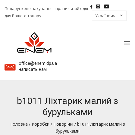
Подарункове пакування - правильний одяг
для Вашого товару
To
na
office@enem.dp.ua
написать нам
b1011 Ліхтарик малий з
бурульками
Головна
/
Коробки
/
Новорічні
/ b1011 Ліхтарик малий з
бурульками