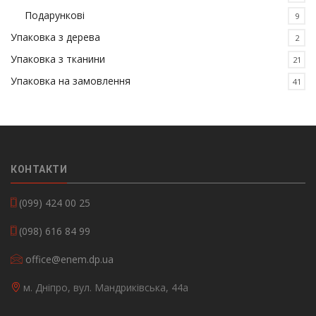
Подарункові
9
Упаковка з дерева
2
Упаковка з тканини
21
Упаковка на замовлення
41
КОНТАКТИ
(099) 424 00 25
(098) 616 84 99
office@enem.dp.ua
м. Дніпро, вул. Мандриківська, 44а