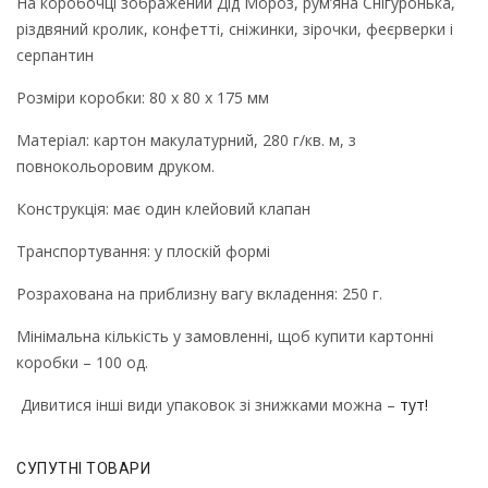
На коробочці зображений Дід Мороз, рум’яна Снігуронька,
різдвяний кролик, конфетті, сніжинки, зірочки, феєрверки і
серпантин
Розміри коробки: 80 х 80 х 175 мм
Матеріал: картон макулатурний, 280 г/кв. м, з
повнокольоровим друком.
Конструкція: має один клейовий клапан
Транспортування: у плоскій формі
Розрахована на приблизну вагу вкладення: 250 г.
Мінімальна кількість у замовленні, щоб купити картонні
коробки – 100 од.
Дивитися інші види упаковок зі знижками можна –
тут!
СУПУТНІ ТОВАРИ