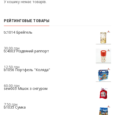
У кошику немає товарів.
РЕЙТИНГОВЫЕ ТОВАРЫ
37.00
грн
tc1014 Брейгель
30.00
грн
tc4003 Різдвяний раппорт
12.50
грн
b1056 Портфель "Коляда"
60.00
грн
sew003 Мішок з снігуром
7.50
грн
b1035 Сумка