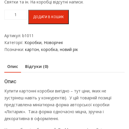
Святки та ін. На коробці відсутні написи.
ДОДАТИ В КОШИК
Артикул:
b1011
Категорії:
Коробки
,
Новорічні
Позначки:
картон
,
коробка
,
новий рік
Опис
Відгуки (0)
Опис
Купити картонні коробки вигідно – тут ціни, яких не
зустрінеш навіть у конкурентів). У цій товарній позиції
представлена ​​мініатюрна форма авторської коробки
«Ліхтарик». Така форма одночасно міцна, зручна і
декоративна в оформленні.