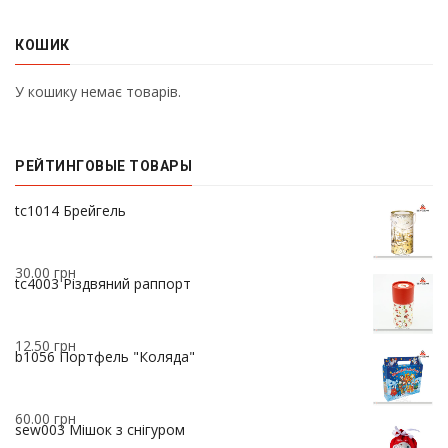
КОШИК
У кошику немає товарів.
РЕЙТИНГОВЫЕ ТОВАРЫ
37.00
грн
tc1014 Брейгель
30.00
грн
tc4003 Різдвяний раппорт
12.50
грн
b1056 Портфель "Коляда"
60.00
грн
sew003 Мішок з снігуром