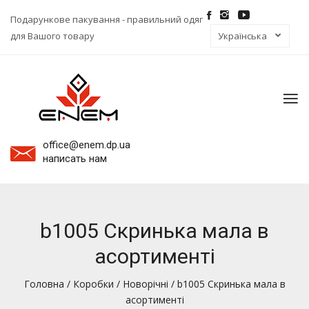
Подарункове пакування - правильний одяг
для Вашого товару
To
na
office@enem.dp.ua
написать нам
b1005 Скринька мала в
асортименті
Головна
/
Коробки
/
Новорічні
/ b1005 Скринька мала в
асортименті