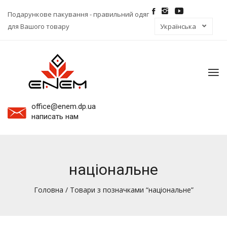
Подарункове пакування - правильний одяг
для Вашого товару
To
na
office@enem.dp.ua
написать нам
національне
Головна
/ Товари з позначками “національне”