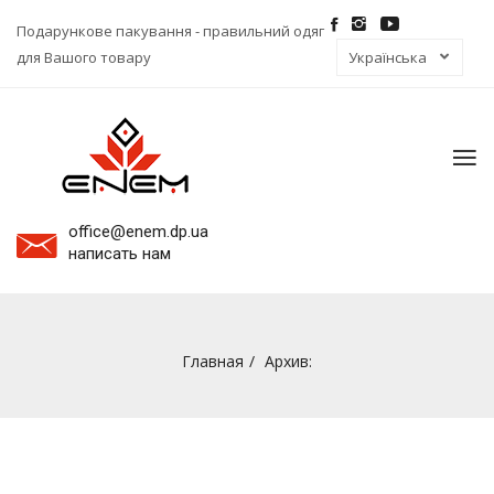
Подарункове пакування - правильний одяг
для Вашого товару
To
na
office@enem.dp.ua
написать нам
Главная
Архив: