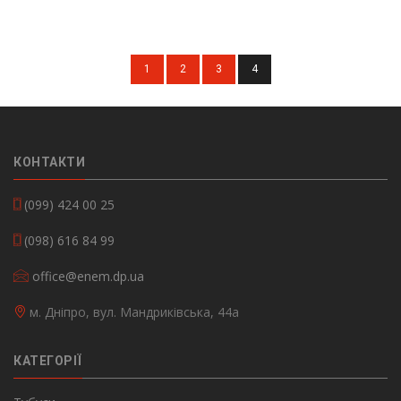
1
2
3
4
КОНТАКТИ
(099) 424 00 25
(098) 616 84 99
office@enem.dp.ua
м. Дніпро, вул. Мандриківська, 44а
КАТЕГОРІЇ