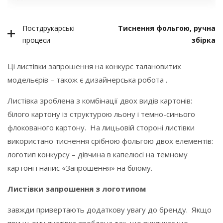
Постдрукарські
Тиснення фольгою, ручна
процеси
збірка
Ці листівки запрошення на конкурс талановитих
модельєрів – також є дизайнерська робота .
Листівка зроблена з комбінації двох видів картонів:
білого картону із структурою льону і темно-синього
флокованого картону. На лицьовій стороні листівки
використано тиснення срібною фольгою двох елементів:
логотип конкурсу – дівчина в капелюсі на темному
картоні і напис «Запрошення» на білому.
Листівки запрошення з логотипом
завжди привертають додаткову увагу до бренду. Якщо