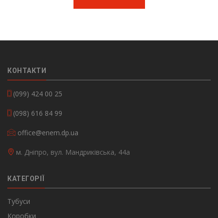
КОНТАКТИ
(099) 424 00 25
(098) 616 84 99
office@enem.dp.ua
м. Дніпро, вул. Мандриківська, 44а
КАТЕГОРІЇ
Тубуси
Коробки