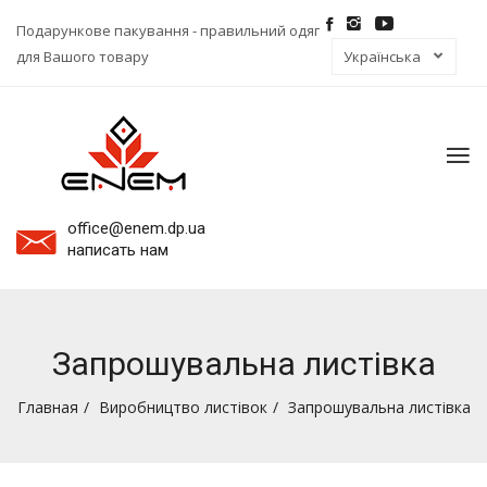
Подарункове пакування - правильний одяг
для Вашого товару
To
na
office@enem.dp.ua
написать нам
Запрошувальна листівка
Главная
Виробництво листівок
Запрошувальна листівка