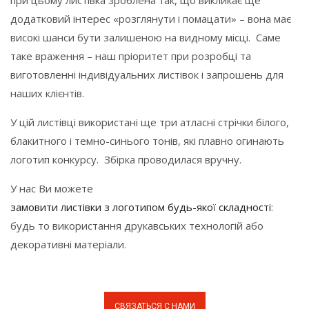
при цьому листівка зроблена так, що викликає ще
додатковий інтерес «розглянути і помацати» – вона має
високі шанси бути залишеною на видному місці. Саме
таке враження – наш пріоритет при розробці та
виготовленні індивідуальних листівок і запрошень для
наших клієнтів.
У цій листівці використані ще три атласні стрічки білого,
блакитного і темно-синього тонів, які плавно огинають
логотип конкурсу. Збірка проводилася вручну.
У нас Ви можете
замовити листівки з логотипом будь-якої складності
:
будь то використання друкавських технологій або
декоративні матеріали.
СВЯЗАТЬСЯ С НАМИ