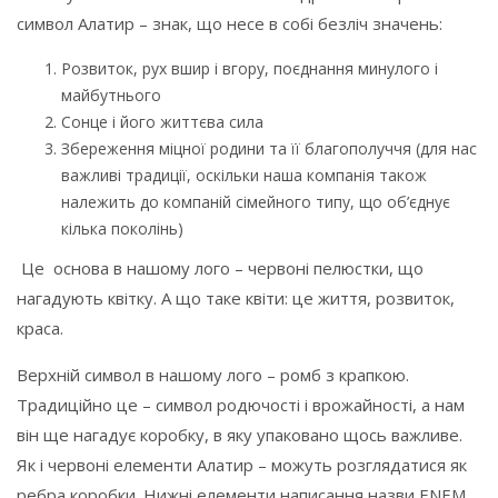
символ Алатир – знак, що несе в собі безліч значень:
Розвиток, рух вшир і вгору, поєднання минулого і
майбутнього
Сонце і його життєва сила
Збереження міцної родини та її благополуччя (для нас
важливі традиції, оскільки наша компанія також
належить до компаній сімейного типу, що об’єднує
кілька поколінь)
Це основа в нашому лого – червоні пелюстки, що
нагадують квітку. А що таке квіти: це життя, розвиток,
краса.
Верхній символ в нашому лого – ромб з крапкою.
Традиційно це – символ родючості і врожайності, а нам
він ще нагадує коробку, в яку упаковано щось важливе.
Як і червоні елементи Алатир – можуть розглядатися як
ребра коробки. Нижні елементи написання назви ENEM