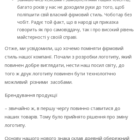
багато років у нас не доходили руки до того, щоб
поліпшити свій власний фірмовий стиль. Чоботар без
чобіт. Радує той факт, що в народі ця приказка
говорить як про самовіддачу, так і про високий рівень
майстерності у своїй справі.
Отже, ми усвідомили, що хочемо поміняти фірмовий
стиль нашої компанії. Почали з розробки логотипу, який
повинен добре виглядати, нести наш посил світу, до
того ж друк логотипу повинен бути технологічно
можливий різними засобами.
Брендування продукції
– звичайно ж, в першу чергу повинно ставитися до
наших товарів. Тому було прийнято рішення про зміну
логотипу.
Основу нашого нового знака склав древній обережний