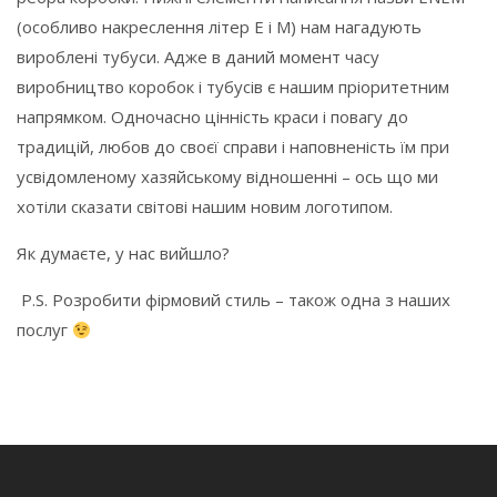
(особливо накреслення літер Е і М) нам нагадують
вироблені тубуси. Адже в даний момент часу
виробництво коробок і тубусів є нашим пріоритетним
напрямком. Одночасно цінність краси і повагу до
традицій, любов до своєї справи і наповненість їм при
усвідомленому хазяйському відношенні – ось що ми
хотіли сказати світові нашим новим логотипом.
Як думаєте, у нас вийшло?
P.S. Розробити фірмовий стиль – також одна з наших
послуг